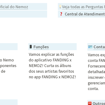
 oficial do Nemoz
Veja todas as Perguntas
Central de Atendimen
Funções
Conta
🪪
Vamos explicar as funções 
Vamos exp
o Nemo 
do aplicativo FANDING x 
conta FA
ponentes 
NEMOZ! Curta os álbuns 
Fornecere
 de 
dos seus artistas favoritos 
detalhada
no app FANDING x NEMOZ!

inscrever 
gerenciam
conta.
Outro