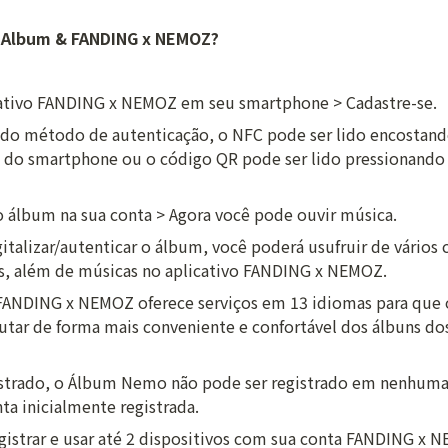
 Album & FANDING x NEMOZ?
cativo FANDING x NEMOZ em seu smartphone > Cadastre-se.
o método de autenticação, o NFC pode ser lido encostando 
a do smartphone ou o código QR pode ser lido pressionando 
o álbum na sua conta > Agora você pode ouvir música.
italizar/autenticar o álbum, você poderá usufruir de vários
os, além de músicas no aplicativo FANDING x NEMOZ.
FANDING x NEMOZ oferece serviços em 13 idiomas para que os
tar de forma mais conveniente e confortável dos álbuns dos 
strado, o Álbum Nemo não pode ser registrado em nenhuma 
nta inicialmente registrada.
istrar e usar até 2 dispositivos com sua conta FANDING x N