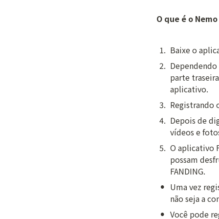
O que é o Nemo
1
.
Baixe o apli
2
.
Dependendo d
parte traseir
aplicativo.
3
.
Registrando 
4
.
Depois de dig
vídeos e fot
5
.
O aplicativo 
possam desfru
FANDING.
•
Uma vez regi
não seja a co
•
Você pode reg