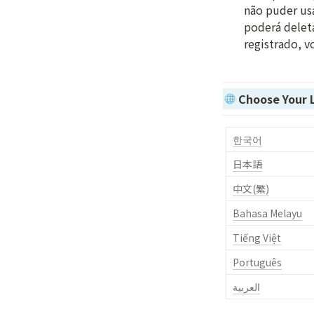
não puder usa
poderá deletá
registrado, v
Choose Your
한국어
日本語
中文(繁)
Bahasa Melayu
Tiếng Việt
Português
العربية