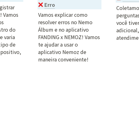
Erro
istrar 
Coletamos
 Vamos 
Vamos explicar como 
perguntas
s 
resolver erros no Nemo 
você tive
tro do 
Álbum e no aplicativo 
adicional,
varia 
FANDING x NEMOZ! Vamos 
atendimen
ipo de 
te ajudar a usar o 
positivo, 
aplicativo Nemoz de 
maneira conveniente!
equentes