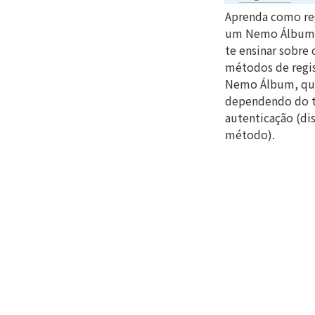
Aprenda como reg
um Nemo Álbum!
te ensinar sobre o
métodos de regis
Nemo Álbum, que 
dependendo do t
autenticação (dis
método).
Ir agora
Avisos
Perguntas fr