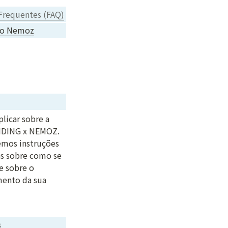
 Frequentes (FAQ)
to Nemoz
licar sobre a 
NDING x NEMOZ. 
mos instruções 
s sobre como se 
e sobre o 
ento da sua 
s