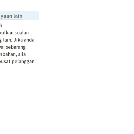
yaan lain
 
lkan soalan 
 lain. Jika anda 
i sebarang 
bahan, sila 
usat pelanggan.