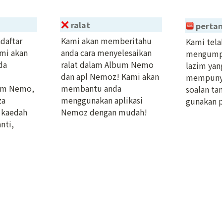
ralat
pertan
aftar 
Kami akan memberitahu 
Kami telah
i akan 
anda cara menyelesaikan 
mengumpu
a 
ralat dalam Album Nemo 
lazim yang
dan apl Nemoz! Kami akan 
mempunya
um Nemo, 
membantu anda 
soalan tam
a 
menggunakan aplikasi 
gunakan p
kaedah 
Nemoz dengan mudah!
ti, 