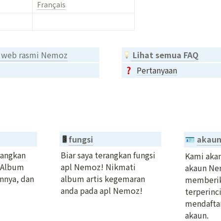
Français
n web rasmi Nemoz
 Lihat semua FAQ
Pertanyaan
fungsi
akau
🪪
angkan 
Biar saya terangkan fungsi 
Kami aka
 Album 
apl Nemoz! Nikmati 
akaun Nem
nya, dan 
album artis kegemaran 
memberik
anda pada apl Nemoz!

terperinci
mendaftar
akaun.