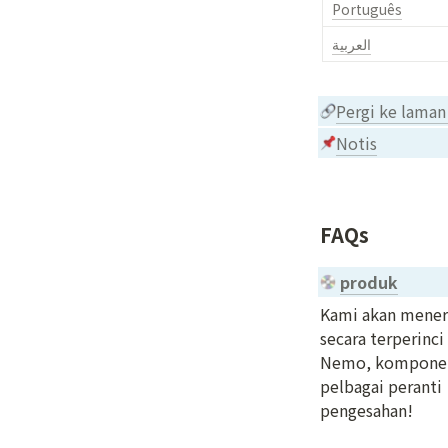
Português
العربية
Pergi ke lama
Notis
FAQs
produk
Kami akan mener
secara terperinci
Nemo, komponen
pelbagai peranti 
pengesahan!
