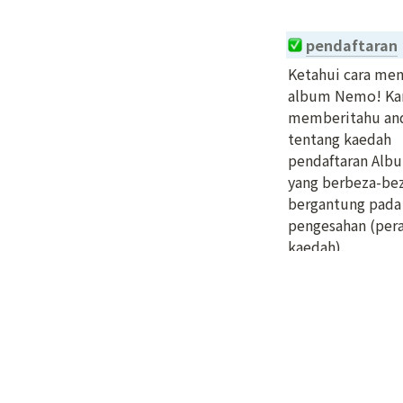
pendaftaran
Ketahui cara mend
album Nemo! Kam
memberitahu and
tentang kaedah 
pendaftaran Alb
yang berbeza-bez
bergantung pada 
pengesahan (peran
kaedah).
Jalan pintas
Notis
FAQs