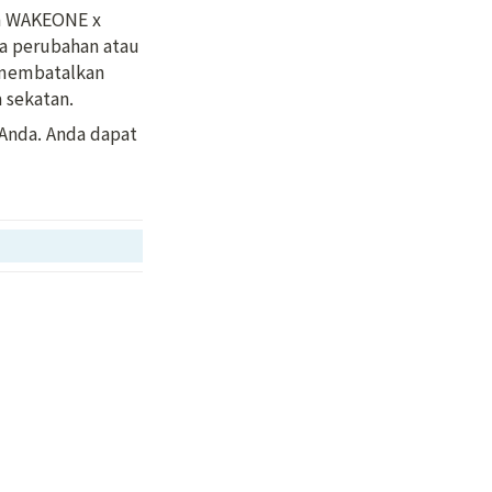
n WAKEONE x 
a perubahan atau 
 membatalkan 
 sekatan.
nda. Anda dapat 