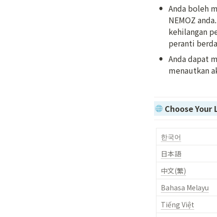
•
Anda boleh m
NEMOZ anda. 
kehilangan p
peranti berda
•
Anda dapat m
menautkan ak
Choose Your
한국어
日本語
中文(繁)
Bahasa Melayu
Tiếng Việt