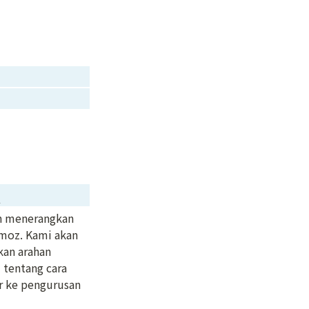
n
n menerangkan 
oz. Kami akan 
an arahan 
 tentang cara 
 ke pengurusan 