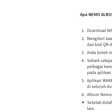
Apa NEMO ALBU
1
.
Download WA
2
.
Mengikut kae
dan kod QR d
3
.
Anda boleh 
4
.
Sebaik sahaj
pelbagai kand
pada aplika
5
.
Aplikasi WAK
di seluruh d
6
.
Album Nemo t
•
Setelah dida
lain.